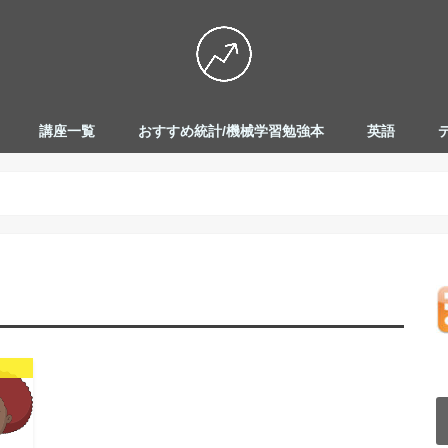
講座一覧
おすすめ統計/機械学習勉強本
英語
Mac設定関連講座
Git超入門講座
Docker超入門講座
DSのためのPython入門講座
データサイエンス講座(統計編)
データサイエンス講座(機械学習
編)