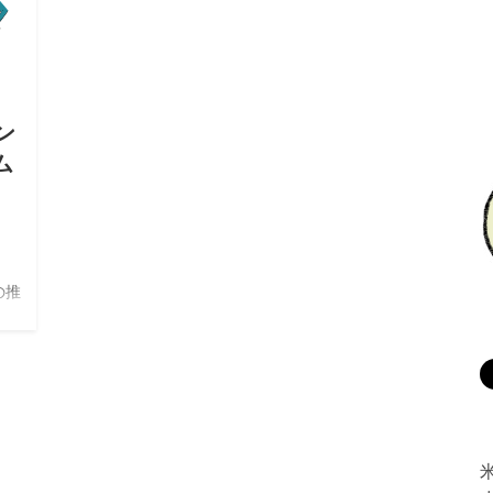
ン
ム
の推
の英