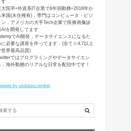
ます．
東大院卒⇨外資系IT企業で6年弱勤務⇨2018年か
ら米国(永住権有)．専門はコンピュータ・ビジ
ョン．アメリカの大手Tech企業で医療画像診
断AIを開発してます
UdemyでAI開発，データサイエンスになるた
めに必要な講座を作ってます．(全て☆4.7以上
で世界最高品質)
Twitterではプログラミングやデータサイエン
ス，海外勤務のリアルな日常を配信中です！
weets by usdatascientist