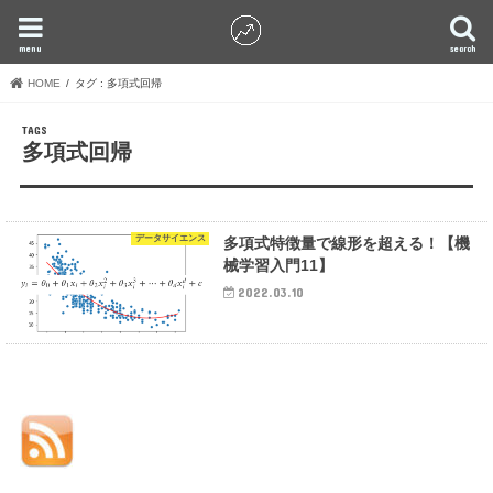
menu
search
HOME
タグ : 多項式回帰
多項式回帰
データサイエンス
多項式特徴量で線形を超える！【機
械学習入門11】
2022.03.10