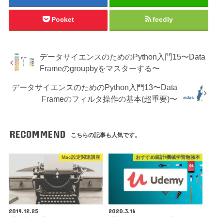
Pocket
feedly
データサイエンスのためのPython入門15〜Data
Frameのgroupbyをマスターする〜
データサイエンスのためのPython入門13〜Data
Frameのフィルタ操作の基本(超重要)〜
RECOMMEND
こちらの記事も人気です。
Mac設定関連講座
おすすめ統計/機械学習勉強本
2019.12.25
2020.3.16