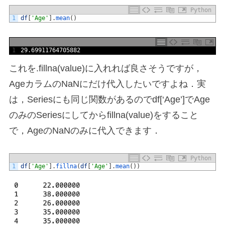
Python
1
df
[
'Age'
]
.
mean
(
)
1
29.69911764705882
これを.fillna(value)に入れれば良さそうですが，
AgeカラムのNaNにだけ代入したいですよね．実
は，Seriesにも同じ関数があるのでdf[‘Age’]でAge
のみのSeriesにしてからfillna(value)をすること
で，AgeのNaNのみに代入できます．
Python
1
df
[
'Age'
]
.
fillna
(
df
[
'Age'
]
.
mean
(
)
)