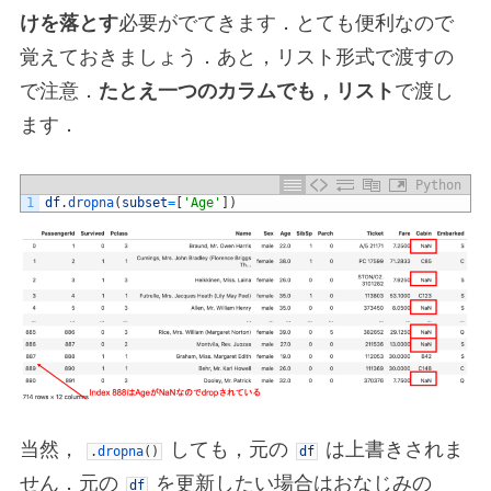
けを落とす
必要がでてきます．とても便利なので
覚えておきましょう．あと，リスト形式で渡すの
で注意．
たとえ一つのカラムでも，リスト
で渡し
ます．
Python
1
df
.
dropna
(
subset
=
[
'Age'
]
)
当然，
しても，元の
は上書きされま
.
dropna
(
)
df
せん．元の
を更新したい場合はおなじみの
df