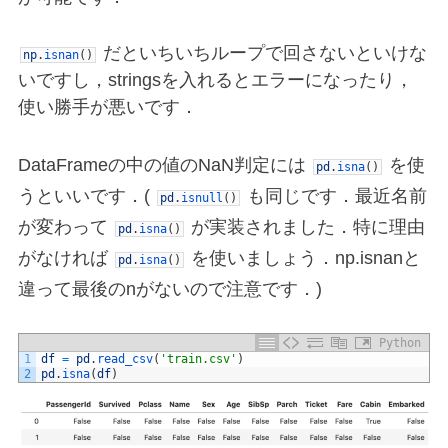
だといちいちループで回さないといけな
np
.
isnan
(
)
いですし，stringsを入れるとエラーになったり，
使い勝手が悪いです．
DataFrameの中の値のNaN判定には
を使
pd
.
isna
(
)
うといいです．(
も同じです．最近名前
pd
.
isnull
(
)
が変わって
が実装されました．特に理由
pd
.
isna
(
)
がなければ
を使いましょう．np.isnanと
pd
.
isna
(
)
違って最後のnがないので注意です．)
Python
1
df
=
pd
.
read_csv
(
'train.csv'
)
2
pd
.
isna
(
df
)