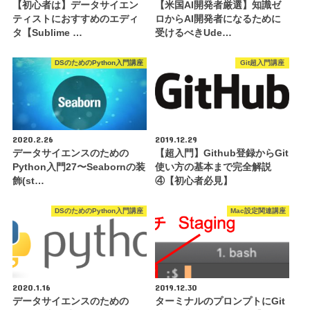
【初心者は】データサイエン
【米国AI開発者厳選】知識ゼ
ティストにおすすめのエディ
ロからAI開発者になるために
タ【Sublime …
受けるべきUde…
DSのためのPython入門講座
Git超入門講座
2020.2.26
2019.12.29
データサイエンスのための
【超入門】Github登録からGit
Python入門27〜Seabornの装
使い方の基本まで完全解説
飾(st…
④【初心者必見】
DSのためのPython入門講座
Mac設定関連講座
2020.1.16
2019.12.30
データサイエンスのための
ターミナルのプロンプトにGit