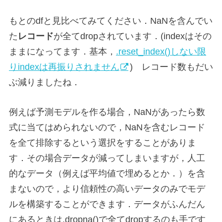
もとのdfと見比べてみてください．NaNを含んでい
た
レコード
が全てdropされています．(indexはその
ままになってます．基本，
.reset_index()しない限
りindexは再振りされません
) レコード数もだい
ぶ減りましたね．
例えば予測モデルを作る場合，NaNがあったら数
式に当てはめられないので，NaNを含むレコード
を全て排除するという選択をすることがありま
す．その場合データが減ってしまいますが，人工
的なデータ（例えば平均値で埋めるとか．）を含
まないので，より信頼性の高いデータのみでモデ
ルを構築することができます．データがふんだん
にあるときは.dropna()で全てdropするのも手です