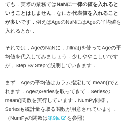
でも，実際の業務では
NaNに一律の値を入れると
いうことはしません
．なにか
代表値を入れること
が多い
です．例えばAgeのNaNにはAgeの平均値を
入れるとか．
それでは，AgeのNaNに，.fillna()を使ってAgeの平
均値を代入してみましょう．少しややこしいです
が，Step By Stepで説明していきます．
まず，Ageの平均値はカラム指定して.mean()でと
れます．AgeのSeriesを取ってきて，Seriesの
mean()関数を実行しています．NumPy同様，
Seriesも統計量を取る関数が用意されています．
（NumPyの関数は
第9回
を参照）