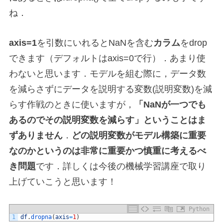
ね．
axis=1
を引数にいれるとNaNを含む
カラム
をdrop
できます（デフォルトはaxis=0で行）．あまり使
わないと思います．モデルを組む際に，データ数
を減らさずにデータを説明する変数(説明変数)を減
らす作戦のときに使いますが，
「NaNが一つでも
あるのでその説明変数を減らす」ということはま
ずありません
．
どの説明変数がモデル構築に重要
なのかというのは非常に重要かつ慎重に考えるべ
き問題
です．詳しくは今後の機械学習講座で取り
上げていこうと思います！
Python
1
df
.
dropna
(
axis
=
1
)