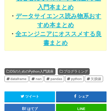
入門本まとめ
・
データサイエンス読み物系おす
すめ本まとめ
・
全エンジニアにオススメする良
書まとめ
DSのためのPython入門講座
プログラミング
dataframe
nan
pandas
python
欠損値
ツイート
シェア
はてブ
LINE