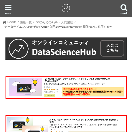
menu
search
HOME
講座一覧
DSのためのPython入門講座
データサイエンスのためのPython入門14〜DataFrameの欠損値NaNに対応する〜