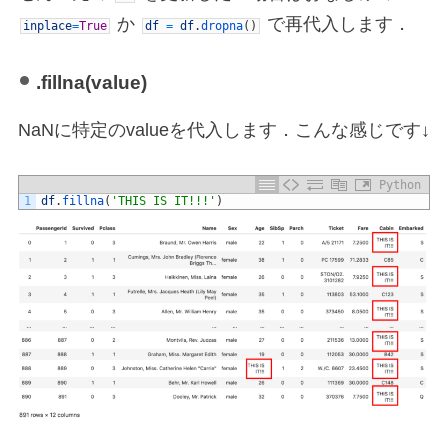
か
で再代入します．
inplace
=
True
df
=
df
.
dropna
(
)
.fillna(value)
NaNに特定のvalueを代入します．こんな感じです↓
Python
1
df
.
fillna
(
'THIS IS IT!!!'
)