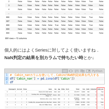
個人的にはよくSeriesに対してよく使いますね．
NaN判定の結果を別カラムで持ちたい時
とか↓
Python
1
#　Cabin_nanカラムを使いして，CabinのNaN判定結果を代入する
2
df
[
'Cabin_nan'
]
=
pd
.
isna
(
df
[
'Cabin'
]
)
3
df