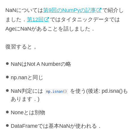
NaNについては
第9回のNumPyの記事
で紹介し
ました．
第12回
ではタイタニックデータでは
AgeにNaNがあることを話しました．
復習すると，
NaNはNot A Numberの略
np.nanと同じ
NaN判定には
を使う(後述: pd.isna()も
np
.
isnan
(
)
あります．)
Noneとは別物
DataFrameでは基本NaNが使われる．