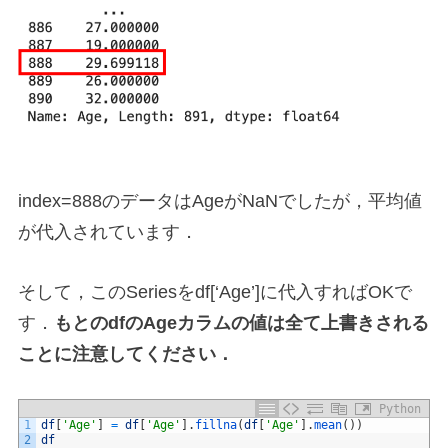
index=888のデータはAgeがNaNでしたが，平均値
が代入されています．
そして，このSeriesをdf[‘Age’]に代入すればOKで
す．
もとのdfのAgeカラムの値は全て上書きされる
ことに注意してください．
Python
1
df
[
'Age'
]
=
df
[
'Age'
]
.
fillna
(
df
[
'Age'
]
.
mean
(
)
)
2
df