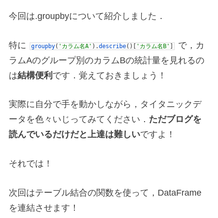
今回は.groupbyについて紹介しました．
特に
で，カ
groupby
(
'カラム名A'
)
.
describe
(
)
[
'カラム名B'
]
ラムAのグループ別のカラムBの統計量を見れるの
は
結構便利
です．覚えておきましょう！
実際に自分で手を動かしながら，タイタニックデ
ータを色々いじってみてください．
ただブログを
読んでいるだけだと上達は難しい
ですよ！
それでは！
次回はテーブル結合の関数を使って，DataFrame
を連結させます！