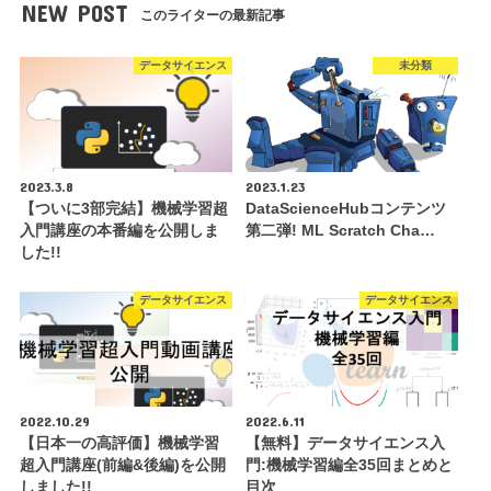
NEW POST
このライターの最新記事
データサイエンス
未分類
2023.3.8
2023.1.23
【ついに3部完結】機械学習超
DataScienceHubコンテンツ
入門講座の本番編を公開しま
第二弾! ML Scratch Cha…
した!!
データサイエンス
データサイエンス
2022.10.29
2022.6.11
【日本一の高評価】機械学習
【無料】データサイエンス入
超入門講座(前編&後編)を公開
門:機械学習編全35回まとめと
しました!!
目次