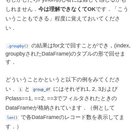
しれません．
今は理解できなくてOK
です．「こう
いうこともできる」程度に覚えておいてくださ
い．
の結果はfor文で回すことができ，(index,
.
groupby
(
)
groupbyされたDataFrame)のタプルの形で回せま
す．
どういうことかというと以下の例をみてくださ
い．
と
にはそれぞれ1, 2, 3および
i
group_df
Pclass==1, ==2, ==3でフィルタされたときの
DataFrameが格納されています．（例として
で各DataFrameのレコード数を表示してま
len
(
)
す．）