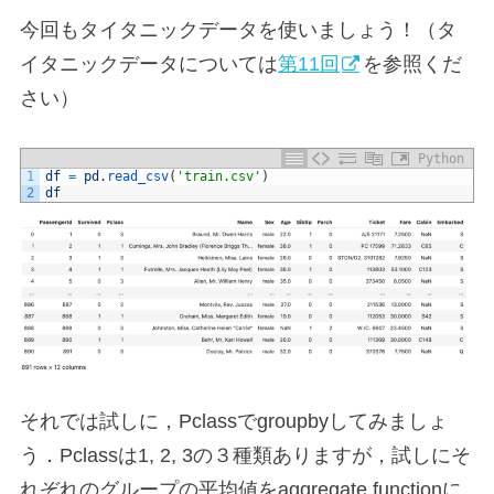
今回もタイタニックデータを使いましょう！（タ
イタニックデータについては
第11回
を参照くだ
さい）
Python
1
df
=
pd
.
read_csv
(
'train.csv'
)
2
df
それでは試しに，Pclassでgroupbyしてみましょ
う．Pclassは1, 2, 3の３種類ありますが，試しにそ
れぞれのグループの平均値をaggregate functionに