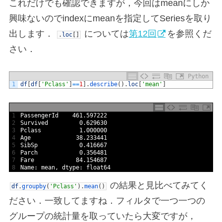
これだけでも確認できますが，今回はmeanにしか
興味ないのでindexにmeanを指定してSeriesを取り
出します．
については
第12回
を参照くだ
.
loc
[
]
さい．
Python
1
df
[
df
[
'Pclass'
]
==
1
]
.
describe
(
)
.
loc
[
'mean'
]
1
PassengerId
461.597222
2
Survived
0.629630
3
Pclass
1.000000
4
Age
38.233441
5
SibSp
0.416667
6
Parch
0.356481
7
Fare
84.154687
8
Name
:
mean
,
dtype
:
float64
の結果と見比べてみてく
df
.
groupby
(
'Pclass'
)
.
mean
(
)
ださい．一致してますね．フィルタで一つ一つの
グループの統計量を取っていたら大変ですが，