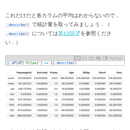
これだけだと各カラムの平均はわからないので，
で統計量を取ってみましょう．（
.
descirbe
(
)
については
第12回
を参照くださ
.
describe
(
)
い．）
Python
1
df
[
df
[
'Pclass'
]
==
1
]
.
describe
(
)