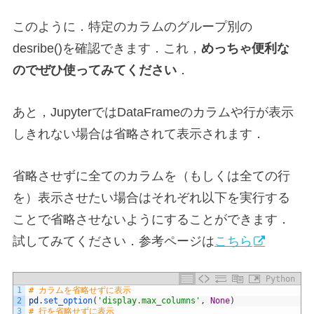
このように．特定のカラムのグループ別の
desribe()を確認できます．これ，
めっちゃ便利な
のでぜひ使ってみてください
．
あと，JupyterではDataFrameのカラムや行が表示
しきれない場合は省略されて表示されます．
省略させずに全てのカラムを（もしくは全ての行
を）表示させたい場合はそれぞれ以下を実行する
ことで省略させないようにすることができます．
試してみてください．参考ページは
こちら
Python
1
# カラムを省略せずに表示
2
pd
.
set_option
(
'display.max_columns'
,
None
)
3
# 行を省略せずに表示