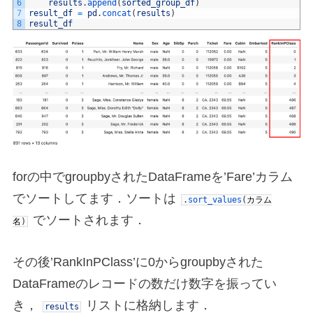
6
results
.
append
(
sorted_group_df
)
7
result_df
=
pd
.
concat
(
results
)
8
result_df
forの中でgroupbyされたDataFrameを’Fare’カラム
でソートしてます．ソートは
.
sort_values
(
カラム
でソートされます．
名
)
その後’RankInPClass’に0からgroupbyされた
DataFrameのレコードの数だけ数字を振ってい
き，
リストに格納します．
results