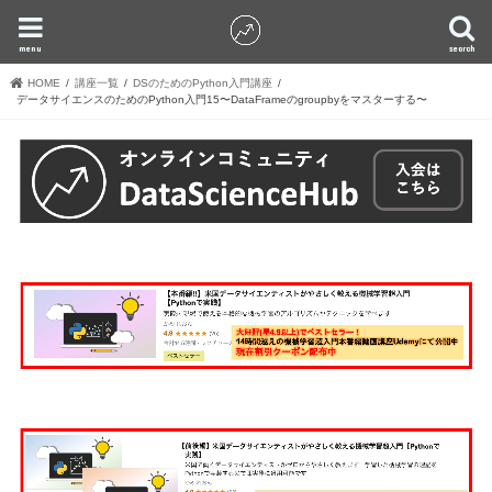
menu
search
HOME
講座一覧
DSのためのPython入門講座
データサイエンスのためのPython入門15〜DataFrameのgroupbyをマスターする〜