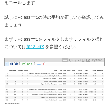
をコールします．
試しにPclass==1の時の平均が正しいか確認してみ
ましょう．
まず，Pclass==1をフィルタします．フィルタ操作
については
第13回
を参照ください．
Python
1
df
[
df
[
'Pclass'
]
==
1
]