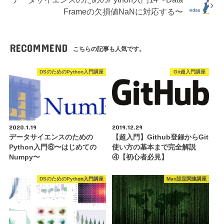
Frameの欠損値NaNに対応する〜
RECOMMEND
こちらの記事も人気です。
DSのためのPython入門講座
Git超入門講座
2020.1.19
2019.12.29
データサイエンスのための
【超入門】Github登録からGit
Python入門⑥〜はじめての
使い方の基本まで完全解説
Numpy〜
④【初心者必見】
DSのためのPython入門講座
Mac設定関連講座