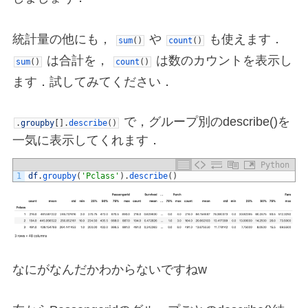
統計量の他にも，
や
も使えます．
sum
(
)
count
(
)
は合計を，
は数のカウントを表示し
sum
(
)
count
(
)
ます．試してみてください．
で，グループ別のdescribe()を
.
groupby
[
]
.
describe
(
)
一気に表示してくれます．
Python
1
df
.
groupby
(
'Pclass'
)
.
describe
(
)
なにがなんだかわからないですねw