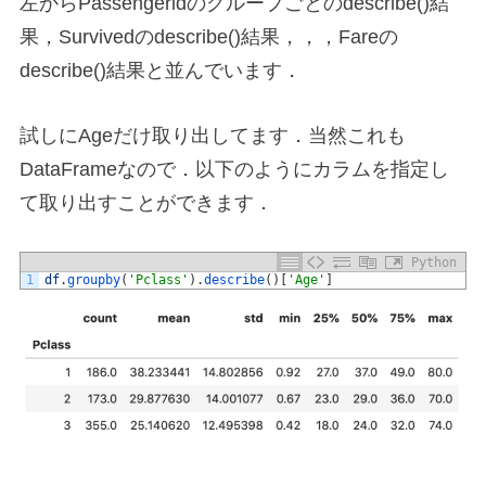
左からPassengeridのグループごとのdescribe()結
果，Survivedのdescribe()結果，，，Fareの
describe()結果と並んでいます．
試しにAgeだけ取り出してます．当然これも
DataFrameなので．以下のようにカラムを指定し
て取り出すことができます．
Python
1
df
.
groupby
(
'Pclass'
)
.
describe
(
)
[
'Age'
]