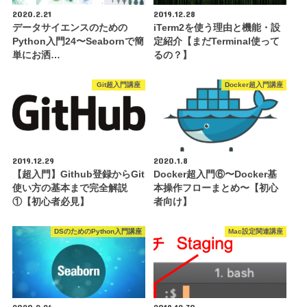
2020.2.21
2019.12.28
データサイエンスのための
iTerm2を使う理由と機能・設
Python入門24〜Seabornで簡
定紹介【まだTerminal使って
単にお洒…
るの？】
Git超入門講座
Docker超入門講座
2019.12.29
2020.1.8
【超入門】Github登録からGit
Docker超入門⑥〜Docker基
使い方の基本まで完全解説
本操作フローまとめ〜【初心
①【初心者必見】
者向け】
DSのためのPython入門講座
Mac設定関連講座