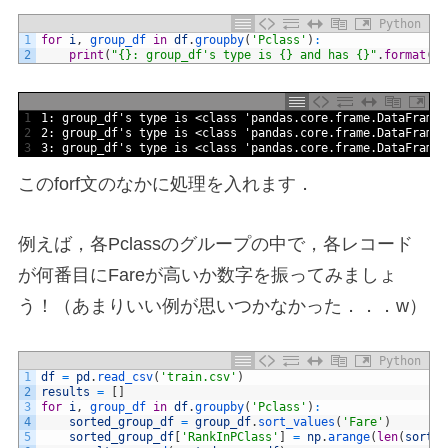
Python
1
for
i
,
group_df 
in
df
.
groupby
(
'Pclass'
)
:
2
print
(
"{}: group_df's type is {} and has {}"
.
format
(
i
,
1
1
:
group
_
df
's type is <class '
pandas
.
core
.
frame
.
DataFrame
'
2
2: group_df'
s
type 
is
<
class
'pandas.core.frame.DataFrame'
3
3
:
group
_
df
's type is <class '
pandas
.
core
.
frame
.
DataFrame
'
このforf文のなかに処理を入れます．
例えば，各Pclassのグループの中で，各レコード
が何番目にFareが高いか数字を振ってみましょ
う！（あまりいい例が思いつかなかった．．．w）
Python
1
df
=
pd
.
read_csv
(
'train.csv'
)
2
results
=
[
]
3
for
i
,
group_df 
in
df
.
groupby
(
'Pclass'
)
:
4
sorted_group_df
=
group_df
.
sort_values
(
'Fare'
)
5
sorted_group_df
[
'RankInPClass'
]
=
np
.
arange
(
len
(
sorted