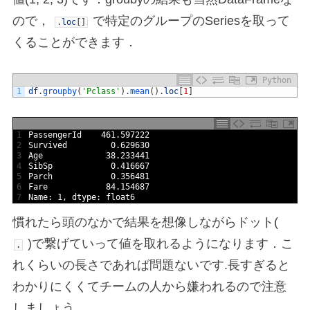
ので，
で特定のグループのSeriesを取って
.
loc
[
]
くることができます．
Python
1
df
.
groupby
(
'Pclass'
)
.
mean
(
)
.
loc
[
1
]
1
PassengerId
461.597222
2
Survived
0.629630
3
Age
38.233441
4
SibSp
0.416667
5
Parch
0.356481
6
Fare
84.154687
7
Name
:
1
,
dtype
:
float6
慣れたら頭のなかで結果を想像しながらドット(
)で繋げていって値を取れるようになります．こ
.
れくらいの長さであれば問題ないです.長すぎると
わかりにくくてチームの人から嫌われるので注意
しましょう．