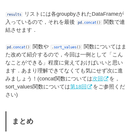
リストには各groupbyされたDataFrameが
results
入っているので，それを最後
関数で連
pd
.
concat
(
)
結させます．
関数や
関数についてはま
pd
.
concat
(
)
.
sort_values
(
)
た改めて紹介するので，今回は一例として「こん
なことができる」程度に覚えておけばいいと思い
ます．あまり理解できてなくても気にせず次に進
みましょう！(concat関数については
次回
を，
sort_values関数については
第18回
をご参照くだ
さい)
まとめ