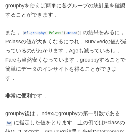
groupbyを使えば簡単に各グループの統計量を確認
することができます．
また，
の結果をみるに，
df
.
groupby
(
'Pclass'
)
.
mean
(
)
Pclassの値が大きくなるにつれ，Survivedの値が減
っているのがわかります．Ageも減っているし，
Fareも当然安くなっています．groupbyすることで
簡単にデータのインサイトを得ることができま
す．
非常に便利
です．
groupby後は，indexにgroupbyの第一引数である
に指定した値をとります．上の例ではPclassの
by
値(1, 2, 3)です．groubyの結果も当然DataFrameな