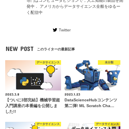
専門はコンピュータビジョンで，人工知能の製品を開
発中． アメリカからデータサイエンス全般をゆるー
く配信中
Twitter
NEW POST
このライターの最新記事
データサイエンス
未分類
2023.3.8
2023.1.23
【ついに3部完結】機械学習超
DataScienceHubコンテンツ
入門講座の本番編を公開しま
第二弾! ML Scratch Cha…
した!!
データサイエンス
データサイエンス