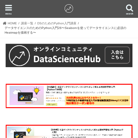
menu
search
HOME
講座一覧
DSのためのPython入門講座
データサイエンスのためのPython入門26〜Seabornを使ってデータサイエンスに必須の
Heatmapを描画する〜