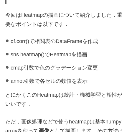
今回はHeatmapの描画について紹介しました．重
要なポイントは以下です．
df.corr()で相関表のDataFrameを作成
sns.heatmap()でHeatmapを描画
cmap引数で色のグラデーション変更
annot引数で各セルの数値を表示
とにかくこのHeatmapは統計・機械学習と相性が
いいです．
ただ，画像処理などで使うheatmapは基本numpy
arrayを使って
画像として
描画します．その方法は