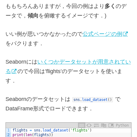
ももちろんありますが，今回の例はより
多く
のデ
ータで，
傾向
を俯瞰するイメージです．)
いい例が思いつかなかったので
公式ページ’の例
をパクります．
Seabornには
いくつかデータセットが用意されてい
る
ので今回は’flights’のデータセットを使いま
す．
Seabornのデータセットは
で
sns
.
load_dataset
(
)
DataFrame形式でロードできます．
Python
1
flights
=
sns
.
load_dataset
(
'flights'
)
2
print
(
len
(
flights
)
)