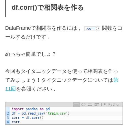
df.corr()で相関表を作る
DataFrameで相関表を作るには，
関数をコ
.
corr
(
)
ールするだけです．
めっちゃ簡単でしょ？
今回もタイタニックデータを使って相関表を作っ
てみましょう！タイタニックデータについては
第
11回
を参照ください．
Python
1
import
pandas 
as
pd
2
df
=
pd
.
read_csv
(
'train.csv'
)
3
corr
=
df
.
corr
(
)
4
corr