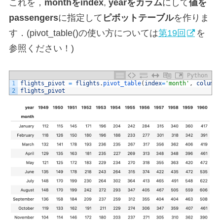
これを，
monthをindex
,
yearをカラム
にして
値を
passengers
に指定して
ピボットテーブル
を作りま
す．(pivot_table()の使い方については
第19回
を
参照ください！)
Python
1
flights_pivot
=
flights
.
pivot_table
(
index
=
'month'
,
columns
2
flights_pivot