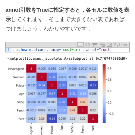
annot引数をTrueに指定すると，各セルに数値を表
示
してくれます．そこまで大きくない表であれば
つけましょう．わかりやすいです．
Python
1
sns
.
heatmap
(
corr
,
cmap
=
'coolwarm'
,
annot
=
True
)