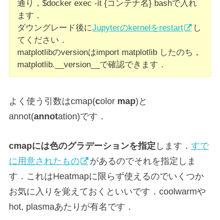
通り，$docker exec -it {コンテナ名} bashで入れ
ます．
ダウングレード後に
Jupyterのkernelをrestart
し
てください．
matplotlibのversionはimport matplotlib したのち，
matplotlib.__version__で確認できます．
よく使う引数はcmap(
c
olor
map
)と
annot(
annot
ation)です．
cmapには色のグラデーションを指定
します．
すで
に用意されたもの
があるのでそれを指定しま
す．これはHeatmapに限らず使えるのでいくつか
お気に入りを覚えておくといいです．coolwarmや
hot, plasmaあたりが有名です．