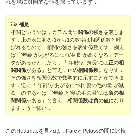
れを境に対照的な値を取っています．
補足
相関というのは，カラム間の
関係の強さ
を表しま
す．上の表にある-1から1の数字は相関係数と呼
ばれるもので，相関の強さを表す係数です．例え
ば「’年齢’があがるにつれ’身長’が高くなる」デー
タがあったとしたら，「’年齢’と’身長’には
正の相
関関係
がある」と言え，
正の相関係数
になりす．
その強さを相関係数で数学的に示すことができま
す．逆に「’年齢’があがるにつれ’髪の毛の量’が減
る」のであれば「’年齢’と’髪の毛の量’には
負の相
関関係
がある」と言え，
相関係数は負の値
になり
ます．うー怖い．
このHeatmapを見れば，FareとPclassの間に比較