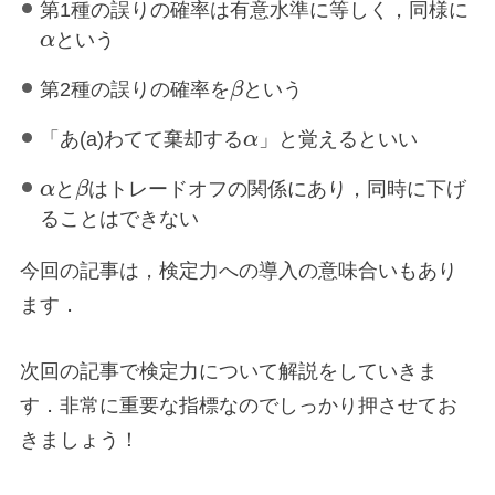
第1種の誤りの確率は有意水準に等しく，同様に
α
という
第2種の誤りの確率を
β
という
「あ(a)わてて棄却する
α
」と覚えるといい
α
と
β
はトレードオフの関係にあり，同時に下げ
ることはできない
今回の記事は，検定力への導入の意味合いもあり
ます．
次回の記事で検定力について解説をしていきま
す．非常に重要な指標なのでしっかり押させてお
きましょう！