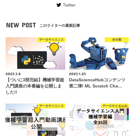
Twitter
NEW POST
このライターの最新記事
データサイエンス
未分類
2023.3.8
2023.1.23
【ついに3部完結】機械学習超
DataScienceHubコンテンツ
入門講座の本番編を公開しま
第二弾! ML Scratch Cha…
した!!
データサイエンス
データサイエンス