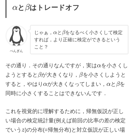
と
はトレードオフ
α
β
じゃぁ，
と
をなるべく小さくして検定
α
β
すれば，より正確に検定ができるという
こと？
ぺんぎん
その通り．その通りなんですが，実は
α
を小さくし
ようとすると
β
が大きくなり，
β
を小さくしようと
すると，やはり
α
が大きくなってしまい，
α
と
β
を
同時に小さくすることはできないんです．
これを視覚的に理解するために，帰無仮説が正し
い場合の検定統計量(例えば前回の比率の差の検定
でいう
z
)の分布(=帰無分布)と対立仮説が正しい場