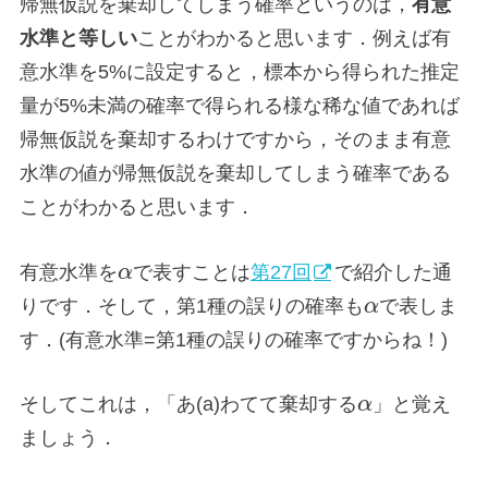
帰無仮説を棄却してしまう確率というのは，
有意
水準と等しい
ことがわかると思います．例えば有
意水準を5%に設定すると，標本から得られた推定
量が5%未満の確率で得られる様な稀な値であれば
帰無仮説を棄却するわけですから，そのまま有意
水準の値が帰無仮説を棄却してしまう確率である
ことがわかると思います．
有意水準を
α
で表すことは
第27回
で紹介した通
りです．そして，第1種の誤りの確率も
α
で表しま
す．(有意水準=第1種の誤りの確率ですからね！)
そしてこれは，「あ(a)わてて棄却する
α
」と覚え
ましょう．