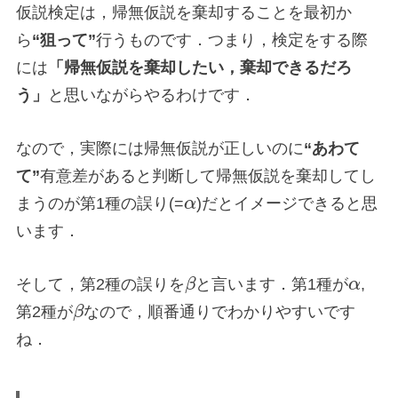
仮説検定は，帰無仮説を棄却することを最初か
ら
“狙って”
行うものです．つまり，検定をする際
には
「帰無仮説を棄却したい，棄却できるだろ
う」
と思いながらやるわけです．
なので，実際には帰無仮説が正しいのに
“あわて
て”
有意差があると判断して帰無仮説を棄却してし
まうのが第1種の誤り(=
α
)だとイメージできると思
います．
そして，第2種の誤りを
β
と言います．第1種が
α
,
第2種が
β
なので，順番通りでわかりやすいです
ね．