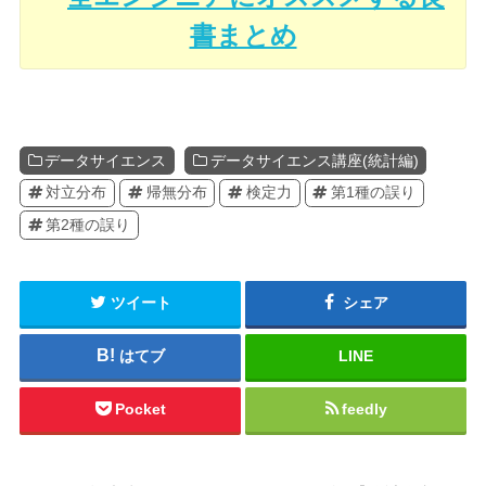
書まとめ
データサイエンス
データサイエンス講座(統計編)
対立分布
帰無分布
検定力
第1種の誤り
第2種の誤り
ツイート
シェア
はてブ
LINE
Pocket
feedly