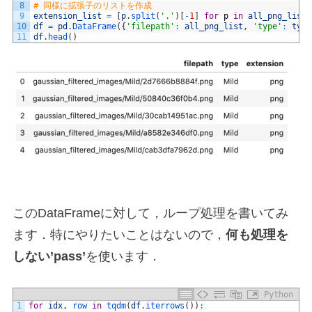
8
# 同様に拡張子のリストを作成
9
extension_list
=
[
p
.
split
(
'.'
)
[
-
1
]
for
p
in
all_png_list
]
10
df
=
pd
.
DataFrame
(
{
'filepath'
:
all_png_list
,
'type'
:
type
11
df
.
head
(
)
このDataFrameに対して，ループ処理を書いてみ
ます．特にやりたいことはないので，
何も処理を
しない’pass’
を使います．
Python
1
for
idx
,
row 
in
tqdm
(
df
.
iterrows
(
)
)
: