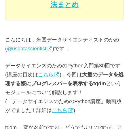
法まとめ
こんにちは，米国データサイエンティストのかめ
(
@usdatascientist
)です．
データサイエンスのためのPython入門第30回です
(講座の目次は
こちら
)．今回は
大量のデータを処
理する際にプログレスバーを表示するtqdm
という
モジュールについて解説します！
(「データサイエンスのためのPython講座」動画版
がでました！詳細は
こちら
)
tqdm… 変な名前ですね．どうでもいいですが，ア