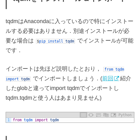
tqdmはAnacondaに入っているので特にインストー
ルする必要はありません．別途インストールが必
要な場合は
でインストールが可能
$
pip
install
tqdm
です．
インポートは先ほど説明したとおり，
from
tqdm
でインポートしましょう．(
前回
紹介
import
tqdm
したglobと違ってimport tqdmでインポートし
tqdm.tqdmと使う人はあまり見ません)
Python
1
from
tqdm 
import
tqdm