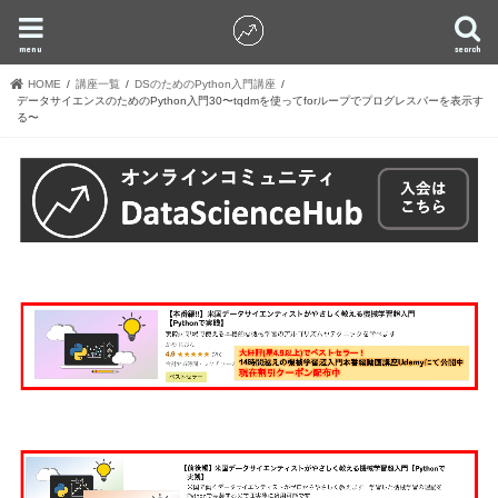
menu
search
HOME
講座一覧
DSのためのPython入門講座
データサイエンスのためのPython入門30〜tqdmを使ってforループでプログレスバーを表示す
る〜