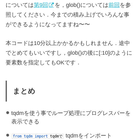
については
第9回
を，glob()については
前回
を参
照してください．今までの積み上げでいろんな事
ができるようになってますね〜〜
本コードは10分以上かかるかもしれません．途中
でとめてもいいですし，glob()の後に[:10]のように
要素数を指定してもOKです．
まとめ
tqdmを使う事でループ処理にプログレスバーを
表示できる
tqdmをインポート
from
tqdm
import
tqdm
で