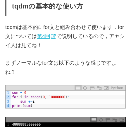
tqdmの基本的な使い方
tqdmは基本的にfor文と組み合わせて使います．for
文については
第4回
で説明しているので，アヤシ
イ人は見てね！
まずノーマルなfor文は以下のような感じですよ
ね？
Python
1
sum
=
0
2
for
i
in
range
(
0
,
10000000
)
:
3
sum
+=
i
4
print
(
sum
)
1
49999995000000