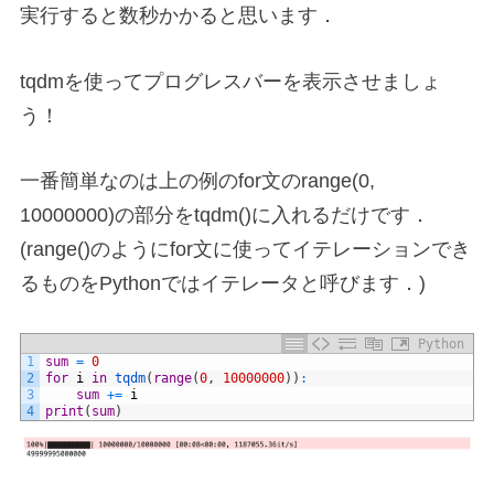
実行すると数秒かかると思います．
tqdmを使ってプログレスバーを表示させましょ
う！
一番簡単なのは上の例のfor文のrange(0,
10000000)の部分をtqdm()に入れるだけです．
(range()のようにfor文に使ってイテレーションでき
るものをPythonではイテレータと呼びます．)
Python
1
sum
=
0
2
for
i
in
tqdm
(
range
(
0
,
10000000
)
)
:
3
sum
+=
i
4
print
(
sum
)