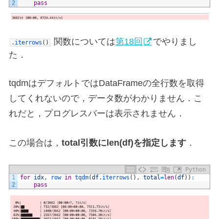
2
pass
関数については
第18回
でやりまし
.
iterrows
(
)
た．
tqdmはデフォルトではDataFrameの全行数を取得
してくれないので，データ数がわかりません．こ
れだと，プログレスバーは表示されません．
この場合は，
total引数にlen(df)を指定します
．
Python
1
for
idx
,
row 
in
tqdm
(
df
.
iterrows
(
)
,
total
=
len
(
df
)
)
:
2
pass