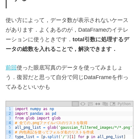
使い方によって，データ数が表示されないケース
があります．よくあるのが，DataFrameのイテレ
ーションに使うときです．
total引数に処理するデ
ータの総数を入れることで，解決できます．
前回
使った眼底写真のデータを使ってみましょ
う．復習だと思って自分で同じDataFrameを作っ
てみるといいかも
Python
1
import
numpy 
as
np
2
import
pandas 
as
pd
3
from
glob
import
glob
4
# 全ての.pngファイルパスのリストを取得
5
all_png_list
=
glob
(
'gaussian_filtered_images/*/*.png'
)
6
# 内包表記を使ってフォルダ名のリストを作成
7
type_list
=
[
p
.
split
(
'/'
)
[
1
]
for
p
in
all_png_list
]