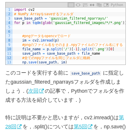
Python
1
import
cv2
2
# NumPy Arrayをsaveするフォルダ
3
save_base_path
=
'gaussian_filtered_nparrays/'
4
for
p
in
tqdm
(
glob
(
'gaussian_filtered_images/*/*.png'
)
)
:
5
6
7
#pngデータをopencvでロード
8
im
=
cv2
.
imread
(
p
)
9
#pngのファイル名をそのまま.npyファイルのファイル名にする
10
file_name
=
p
.
split
(
'/'
)
[
-
1
]
.
split
(
'.png'
)
[
0
]
11
save_path
=
save_base_path
+
file
_
name
12
#全てのnpyファイルを同じフォルダに格納
13
np
.
save
(
save_path
,
im
)
このコードを実行する前に
に指定し
save_base_path
たgaussian_filtered_nparraysフォルダを作成しま
しょう．(
次回
の記事で，Pythonでフォルダを作
成する方法を紹介しています．)
特に説明は不要かと思いますが，cv2.imread()は
第
28回
を，.split()については
第5回
を，np.save()