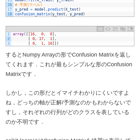
15
model
.
fit
(
X_train
,
y_train
)
16
# 予測(ラベル)
17
y_pred
=
model
.
predict
(
X_test
)
18
confusion_matrix
(
y_test
,
y_pred
)
1
array
(
[
[
16
,
0
,
0
]
,
2
[
0
,
17
,
1
]
,
3
[
0
,
1
,
10
]
]
)
するとNumpy Arrayの形でConfusion Matrixを返し
てくれます．これが最もシンプルな形のConfusion
Matrixです．
しかし，この形だとイマイチわかりにくいですよ
ね，どっちの軸が正解/予測なのかもわからないで
すし，それぞれの行列がどのクラスを表している
のか不明です．