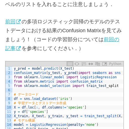
ベルのリストを入れることに注意しましょう．
前回
の多項ロジスティック回帰のモデルのテス
トデータにおける結果のConfusion Matrixを見てみ
ましょう！（コードの学習部分については
前回の
記事
を参考にしてください．）
Python
1
y_pred
=
model
.
predict
(
X_test
)
2
confusion_matrix
(
y_test
,
y_pred
)
import
seaborn 
as
sns
3
from
sklearn
.
linear_model 
import
LogisticRegression
4
from
sklearn
.
metrics 
import
confusion_matrix
5
from
sklearn
.
model_selection 
import
train_test
_
split
6
7
# データロード
8
df
=
sns
.
load_dataset
(
'iris'
)
9
# 学習データとテストデータ作成
10
X
=
df
.
loc
[
:
,
df
.
columns
!=
'species'
]
11
y
=
df
[
'species'
]
12
X_train
,
X_test
,
y_train
,
y_test
=
train_test_split
(
X
,
y
,
13
# モデル構築
14
model
=
LogisticRegression
(
penalty
=
'none'
)