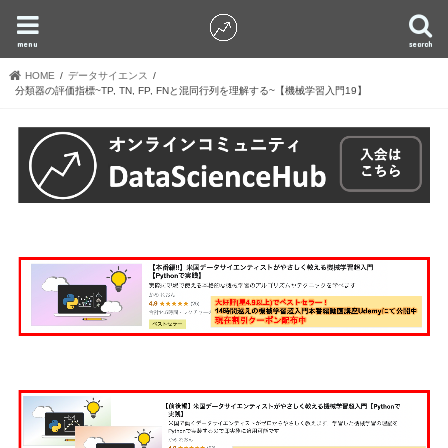
menu
search
HOME
データサイエンス
分類器の評価指標~TP, TN, FP, FNと混同行列を理解する~【機械学習入門19】