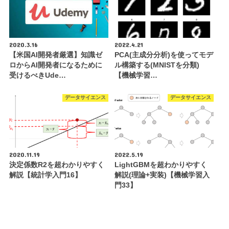
2020.3.16
2022.4.21
【米国AI開発者厳選】知識ゼ
PCA(主成分分析)を使ってモデ
ロからAI開発者になるために
ル構築する(MNISTを分類)
受けるべきUde…
【機械学習…
データサイエンス
データサイエンス
2020.11.19
2022.5.19
決定係数R2を超わかりやすく
LightGBMを超わかりやすく
解説【統計学入門16】
解説(理論+実装)【機械学習入
門33】