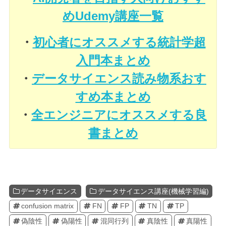
めUdemy講座一覧
・
初心者にオススメする統計学超
入門本まとめ
・
データサイエンス読み物系おす
すめ本まとめ
・
全エンジニアにオススメする良
書まとめ
データサイエンス
データサイエンス講座(機械学習編)
confusion matrix
FN
FP
TN
TP
偽陰性
偽陽性
混同行列
真陰性
真陽性