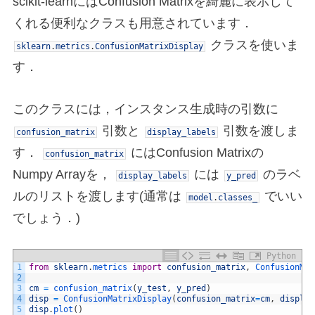
scikit-learnにはConfusion Matrixを綺麗に表示して
くれる便利なクラスも用意されています．
クラスを使いま
sklearn
.
metrics
.
ConfusionMatrixDisplay
す．
このクラスには，インスタンス生成時の引数に
引数と
引数を渡しま
confusion_matrix
display_labels
す．
にはConfusion Matrixの
confusion_matrix
Numpy Arrayを，
には
のラベ
display_labels
y_pred
ルのリストを渡します(通常は
でいい
model
.
classes_
でしょう．)
Python
1
from
sklearn
.
metrics 
import
confusion_matrix
,
ConfusionMat
2
3
cm
=
confusion_matrix
(
y_test
,
y_pred
)
4
disp
=
ConfusionMatrixDisplay
(
confusion_matrix
=
cm
,
display
5
disp
.
plot
(
)