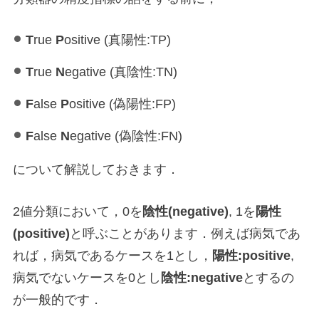
T
rue
P
ositive (真陽性:TP)
T
rue
N
egative (真陰性:TN)
F
alse
P
ositive (偽陽性:FP)
F
alse
N
egative (偽陰性:FN)
について解説しておきます．
2値分類において，0を
陰性(negative)
, 1を
陽性
(positive)
と呼ぶことがあります．例えば病気であ
れば，病気であるケースを1とし，
陽性:positive
,
病気でないケースを0とし
陰性:negative
とするの
が一般的です．