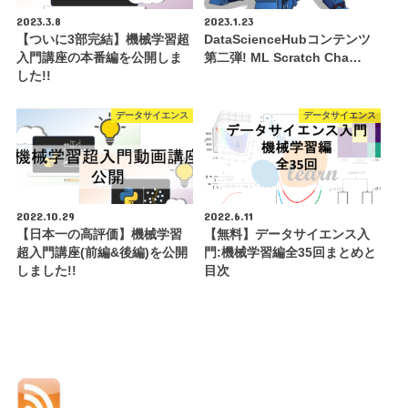
2023.3.8
2023.1.23
【ついに3部完結】機械学習超
DataScienceHubコンテンツ
入門講座の本番編を公開しま
第二弾! ML Scratch Cha…
した!!
データサイエンス
データサイエンス
2022.10.29
2022.6.11
【日本一の高評価】機械学習
【無料】データサイエンス入
超入門講座(前編&後編)を公開
門:機械学習編全35回まとめと
しました!!
目次