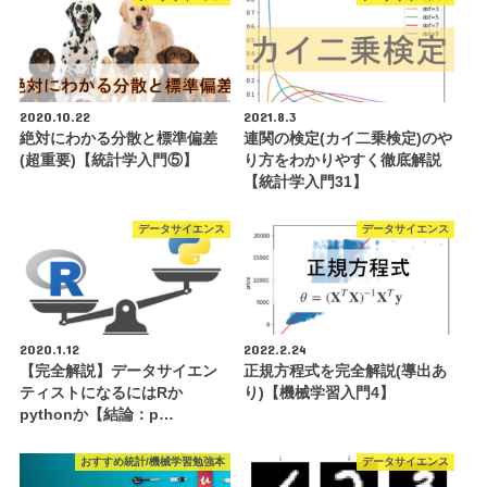
2020.10.22
2021.8.3
絶対にわかる分散と標準偏差
連関の検定(カイ二乗検定)のや
(超重要)【統計学入門⑤】
り方をわかりやすく徹底解説
【統計学入門31】
データサイエンス
データサイエンス
2020.1.12
2022.2.24
【完全解説】データサイエン
正規方程式を完全解説(導出あ
ティストになるにはRか
り)【機械学習入門4】
pythonか【結論：p…
おすすめ統計/機械学習勉強本
データサイエンス